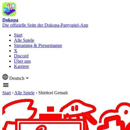
Dokopa
Die offizielle Seite der Dokopa-Partyspiel-App
Start
Alle Spiele
Streaming & Pressemappe
X
Discord
Über uns
Karriere
Deutsch
Start
›
Alle Spiele
›
Shiritori Gemalt