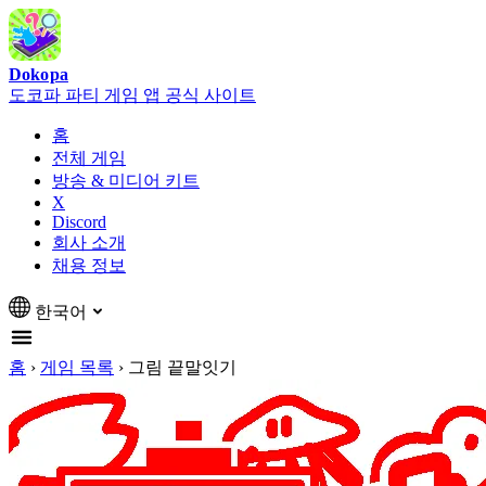
Dokopa
도코파 파티 게임 앱 공식 사이트
홈
전체 게임
방송 & 미디어 키트
X
Discord
회사 소개
채용 정보
한국어
홈
›
게임 목록
›
그림 끝말잇기