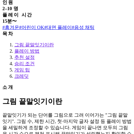
인원
2–10 명
플레이 시간
15분〜
#흥겨운
#어린이 OK
#대면 플레이
#음성 채팅
목차
그림 끝말잇기이란
플레이 방법
추천 설정
승리 조건
게임 팁
크레딧
소개
그림 끝말잇기이란
끝말잇기가 되는 단어를 그림으로 그려 이어가는 "그림 끝말
잇기". 그림 수, 제한 시간, 첫·마지막 글자 설정 등 플레이 방법
을 세밀하게 조정할 수 있습니다. 게임이 끝나면 모두의 그림
을 시간 순으로 펼쳐 표시해 끝말잇기가 성립했는지 확인할 수