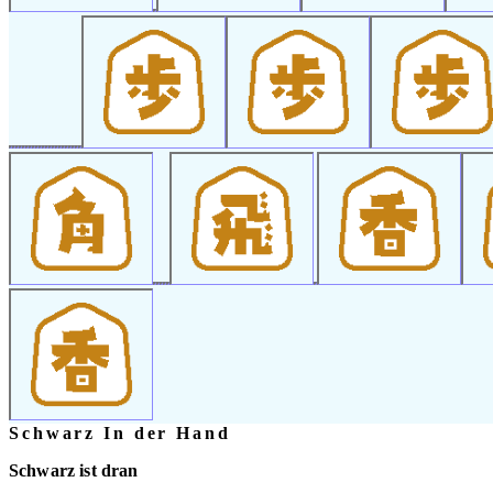
Schwarz In der Hand
Schwarz ist dran