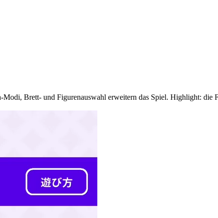
pa-Modi, Brett- und Figurenauswahl erweitern das Spiel. Highlight: d