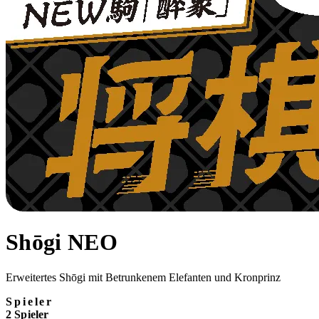
Shōgi NEO
Erweitertes Shōgi mit Betrunkenem Elefanten und Kronprinz
Spieler
2 Spieler