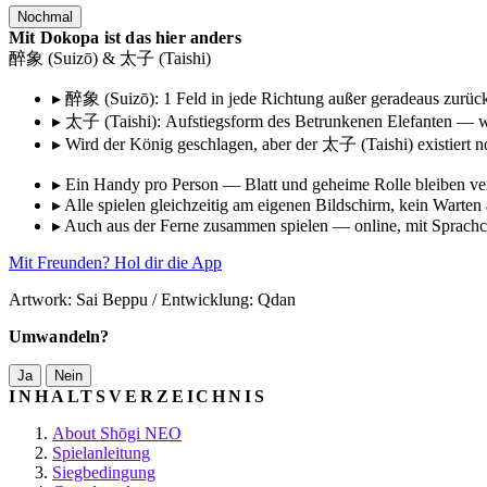
Nochmal
Mit Dokopa ist das hier anders
醉象 (Suizō) & 太子 (Taishi)
▸
醉象 (Suizō): 1 Feld in jede Richtung außer geradeaus zurüc
▸
太子 (Taishi): Aufstiegsform des Betrunkenen Elefanten — wi
▸
Wird der König geschlagen, aber der 太子 (Taishi) existiert no
▸
Ein Handy pro Person — Blatt und geheime Rolle bleiben ve
▸
Alle spielen gleichzeitig am eigenen Bildschirm, kein Warten
▸
Auch aus der Ferne zusammen spielen — online, mit Sprachc
Mit Freunden? Hol dir die App
Artwork: Sai Beppu / Entwicklung: Qdan
Umwandeln?
Ja
Nein
INHALTSVERZEICHNIS
About Shōgi NEO
Spielanleitung
Siegbedingung