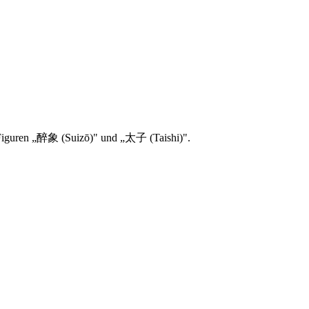
ie Figuren „醉象 (Suizō)" und „太子 (Taishi)".