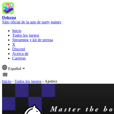
Dokopa
Sitio oficial de la app de party games
Inicio
Todos los juegos
Streaming y kit de prensa
X
Discord
Acerca de
Carreras
Español
Inicio
›
Todos los juegos
›
Ajedrez