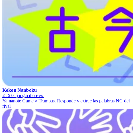
Kokon Nanboku
2-50 jugadores
Yamanote Game × Trampas. Responde y extrae las palabras NG del
rival