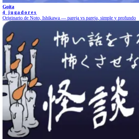
Goita
4 jugadores
Originario de Noto, Ishikawa — pareja vs pareja, simple y profundo