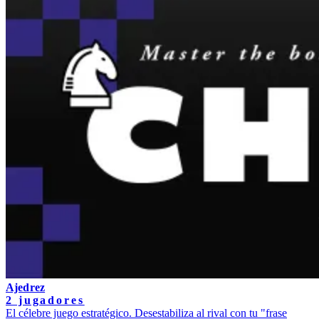
Ajedrez
2 jugadores
El célebre juego estratégico. Desestabiliza al rival con tu "frase