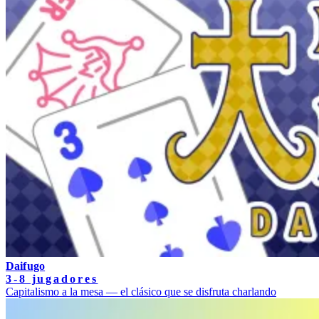
Daifugo
3-8 jugadores
Capitalismo a la mesa — el clásico que se disfruta charlando