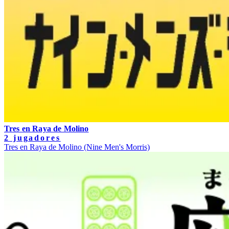
Tres en Raya de Molino
2 jugadores
Tres en Raya de Molino (Nine Men's Morris)