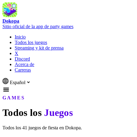
Dokopa
Sitio oficial de la app de party games
Inicio
Todos los juegos
Streaming y kit de prensa
X
Discord
Acerca de
Carreras
Español
GAMES
Todos los
Juegos
Todos los 41 juegos de fiesta en Dokopa.