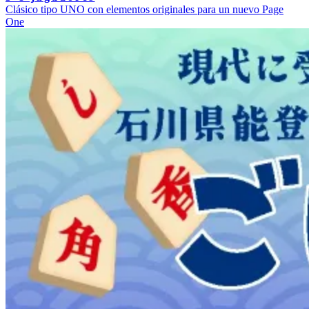
Clásico tipo UNO con elementos originales para un nuevo Page
One