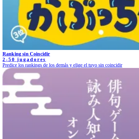
Ranking sin Coincidir
2-50 jugadores
Predice los rankings de los demás y elige el tuyo sin coincidir