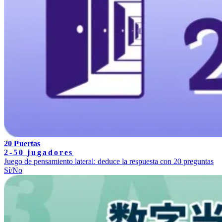
20 Puertas
2-50 jugadores
Juego de pensamiento lateral: deduce la respuesta con 20 preguntas
Sí/No