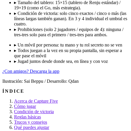
▸
Tamaño del tablero: 15×15 (tablero de Renju estándar) /
19×19 (como el Go, más estrategia).
▸
Condición de victoria: solo cinco exactos / cinco o más (las
líneas largas también ganan). En 3 y 4 individual el umbral es
cuatro.
▸
Prohibiciones (solo 2 jugadores / equipos de 4): ninguna /
tres-tres solo para el primero / tres-tres para ambos.
▸
Un móvil por persona: tu mano y tu rol secreto no se ven
▸
Todos juegan a la vez en su propia pantalla, sin esperar a
que pase el móvil
▸
Jugad juntos desde donde sea, en línea y con voz
¿Con amigos? Descarga la app
Ilustración: Sai Beppu / Desarrollo: Qdan
ÍNDICE
Acerca de Capture Five
Cómo jugar
Condición de victoria
Reglas básicas
Trucos y consejos
Qué puedes ajustar