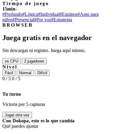
Tiempo de juego
15min-
#Profundo
#Lógica
#Individual
#Equipos
#Apto para
niños
#Presencial
#Por voz
#Estrategia
BROWSER
Juega gratis en el navegador
Sin descargas ni registro. Juega aquí mismo.
vs CPU
2 jugadores
Nivel
Fácil
Normal
Difícil
0
/ 5
0
/ 5
Tu turno
Victoria por 5 capturas
Jugar otra vez
Con Dokopa, esto es lo que cambia
Qué puedes ajustar