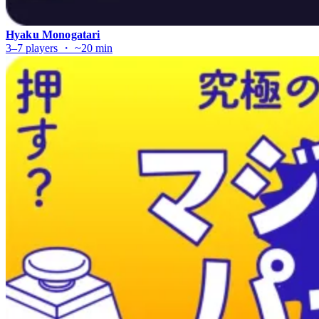
Hyaku Monogatari
3–7 players ・ ~20 min