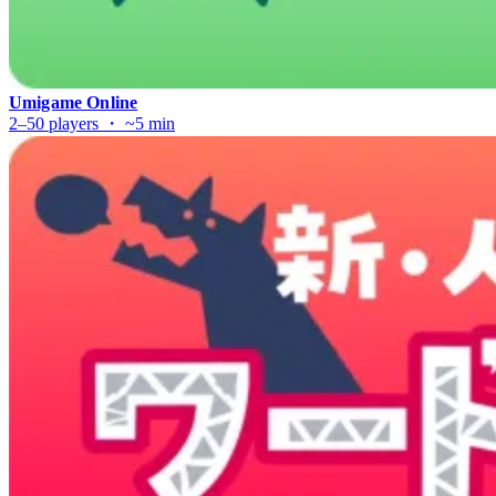
Umigame Online
2–50 players ・ ~5 min