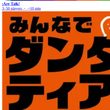
¡Are Talk!
3–50 players ・ ~10 min