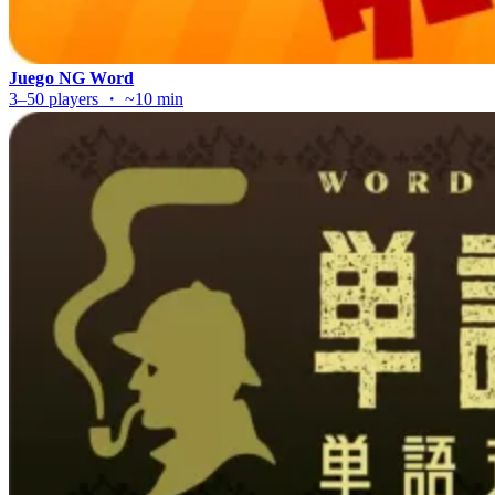
Juego NG Word
3–50 players ・ ~10 min