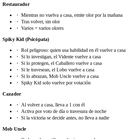
Restaurador
・
Mientras no vuelva a casa, emite olor por la mañana
・
Tras volver, sin olor
・
Varios = varios olores
Spiky Kid (Psicópata)
・
Rol peligroso: quien usa habilidad en él vuelve a casa
・
Si lo investigan, el Vidente vuelve a casa
・
Si lo protegen, el Caballero vuelve a casa
・
Si le travesean, el Lobo vuelve a casa
・
Si lo abrazan, Mob Uncle vuelve a casa
・
Spiky Kid solo vuelve por votación
Cazador
・
Al volver a casa, lleva a 1 con él
・
Activa por voto de día o travesura de noche
・
Si la victoria se decide antes, no lleva a nadie
Mob Uncle