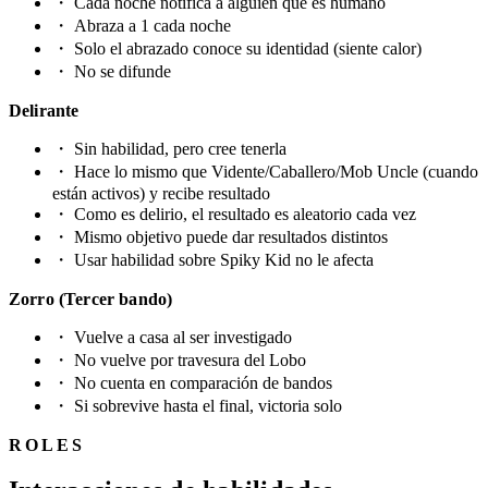
・
Cada noche notifica a alguien que es humano
・
Abraza a 1 cada noche
・
Solo el abrazado conoce su identidad (siente calor)
・
No se difunde
Delirante
・
Sin habilidad, pero cree tenerla
・
Hace lo mismo que Vidente/Caballero/Mob Uncle (cuando
están activos) y recibe resultado
・
Como es delirio, el resultado es aleatorio cada vez
・
Mismo objetivo puede dar resultados distintos
・
Usar habilidad sobre Spiky Kid no le afecta
Zorro (Tercer bando)
・
Vuelve a casa al ser investigado
・
No vuelve por travesura del Lobo
・
No cuenta en comparación de bandos
・
Si sobrevive hasta el final, victoria solo
ROLES