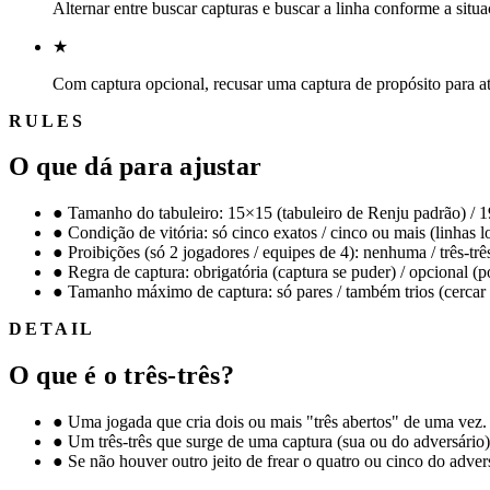
Alternar entre buscar capturas e buscar a linha conforme a situa
★
Com captura opcional, recusar uma captura de propósito para at
RULES
O que dá para ajustar
●
Tamanho do tabuleiro: 15×15 (tabuleiro de Renju padrão) / 1
●
Condição de vitória: só cinco exatos / cinco ou mais (linhas 
●
Proibições (só 2 jogadores / equipes de 4): nenhuma / três-três
●
Regra de captura: obrigatória (captura se puder) / opcional (p
●
Tamanho máximo de captura: só pares / também trios (cercar 
DETAIL
O que é o três-três?
●
Uma jogada que cria dois ou mais "três abertos" de uma vez
●
Um três-três que surge de uma captura (sua ou do adversário) 
●
Se não houver outro jeito de frear o quatro ou cinco do adversá