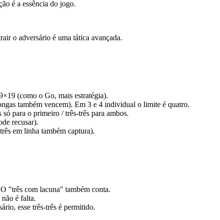
ção é a essência do jogo.
rair o adversário é uma tática avançada.
9×19 (como o Go, mais estratégia).
longas também vencem). Em 3 e 4 individual o limite é quatro.
 só para o primeiro / três-três para ambos.
ode recusar).
três em linha também captura).
. O "três com lacuna" também conta.
não é falta.
rio, esse três-três é permitido.