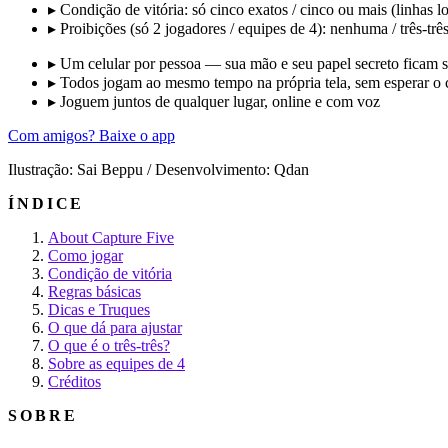
▸
Condição de vitória: só cinco exatos / cinco ou mais (linhas 
▸
Proibições (só 2 jogadores / equipes de 4): nenhuma / três-três
▸
Um celular por pessoa — sua mão e seu papel secreto ficam s
▸
Todos jogam ao mesmo tempo na própria tela, sem esperar o c
▸
Joguem juntos de qualquer lugar, online e com voz
Com amigos? Baixe o app
Ilustração: Sai Beppu / Desenvolvimento: Qdan
ÍNDICE
About Capture Five
Como jogar
Condição de vitória
Regras básicas
Dicas e Truques
O que dá para ajustar
O que é o três-três?
Sobre as equipes de 4
Créditos
SOBRE