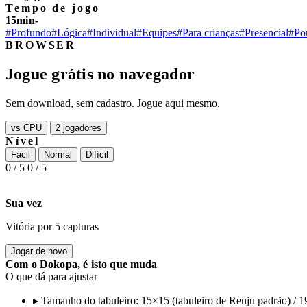
Tempo de jogo
15min-
#Profundo
#Lógica
#Individual
#Equipes
#Para crianças
#Presencial
#Po
BROWSER
Jogue grátis no navegador
Sem download, sem cadastro. Jogue aqui mesmo.
vs CPU
2 jogadores
Nível
Fácil
Normal
Difícil
0
/ 5
0
/ 5
Sua vez
Vitória por 5 capturas
Jogar de novo
Com o Dokopa, é isto que muda
O que dá para ajustar
▸
Tamanho do tabuleiro: 15×15 (tabuleiro de Renju padrão) / 1