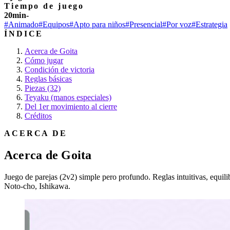
Tiempo de juego
20min-
#Animado
#Equipos
#Apto para niños
#Presencial
#Por voz
#Estrategia
ÍNDICE
Acerca de Goita
Cómo jugar
Condición de victoria
Reglas básicas
Piezas (32)
Teyaku (manos especiales)
Del 1er movimiento al cierre
Créditos
ACERCA DE
Acerca de Goita
Juego de parejas (2v2) simple pero profundo. Reglas intuitivas, equili
Noto-cho, Ishikawa.