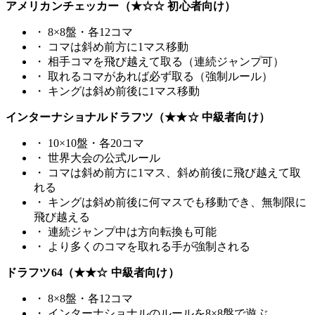
アメリカンチェッカー（★☆☆ 初心者向け）
・
8×8盤・各12コマ
・
コマは斜め前方に1マス移動
・
相手コマを飛び越えて取る（連続ジャンプ可）
・
取れるコマがあれば必ず取る（強制ルール）
・
キングは斜め前後に1マス移動
インターナショナルドラフツ（★★☆ 中級者向け）
・
10×10盤・各20コマ
・
世界大会の公式ルール
・
コマは斜め前方に1マス、斜め前後に飛び越えて取
れる
・
キングは斜め前後に何マスでも移動でき、無制限に
飛び越える
・
連続ジャンプ中は方向転換も可能
・
より多くのコマを取れる手が強制される
ドラフツ64（★★☆ 中級者向け）
・
8×8盤・各12コマ
・
インターナショナルのルールを8×8盤で遊ぶ