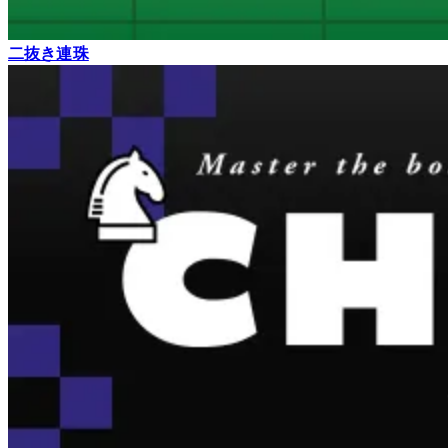
二抜き連珠