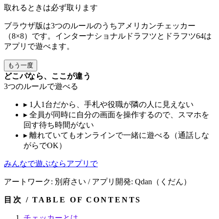
取れるときは必ず取ります
ブラウザ版は3つのルールのうちアメリカンチェッカー
（8×8）です。インターナショナルドラフツとドラフツ64は
アプリで遊べます。
もう一度
どこパなら、ここが違う
3つのルールで遊べる
▸
1人1台だから、手札や役職が隣の人に見えない
▸
全員が同時に自分の画面を操作するので、スマホを
回す待ち時間がない
▸
離れていてもオンラインで一緒に遊べる（通話しな
がらでOK）
みんなで遊ぶならアプリで
アートワーク: 別府さい / アプリ開発: Qdan（くだん）
目次 / TABLE OF CONTENTS
チェッカーとは