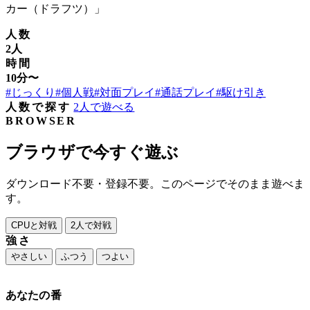
カー（ドラフツ）」
人数
2人
時間
10分〜
#じっくり
#個人戦
#対面プレイ
#通話プレイ
#駆け引き
人数で探す
2人で遊べる
BROWSER
ブラウザで今すぐ遊ぶ
ダウンロード不要・登録不要。このページでそのまま遊べま
す。
CPUと対戦
2人で対戦
強さ
やさしい
ふつう
つよい
あなたの番