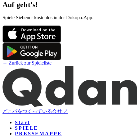
Auf geht's!
Spiele Siebener kostenlos in der Dokopa-App.
← Zurück zur Spieleliste
どこパをつくっている会社 ↗
Start
SPIELE
PRESSEMAPPE