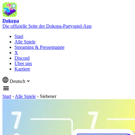
Dokopa
Die offizielle Seite der Dokopa-Partyspiel-App
Start
Alle Spiele
Streaming & Pressemappe
X
Discord
Über uns
Karriere
Deutsch
Start
›
Alle Spiele
›
Siebener