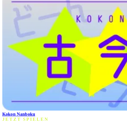
Kokon Nanboku
JETZT SPIELEN