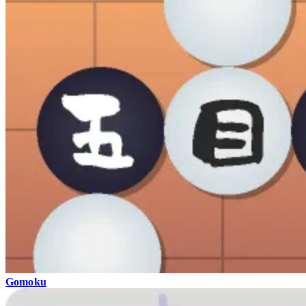
Gomoku