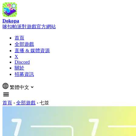
Dokopa
哆扣帕派對遊戲官方網站
首頁
全部遊戲
直播 & 媒體資源
X
Discord
關於
招募資訊
繁體中文
首頁
›
全部遊戲
›
七並