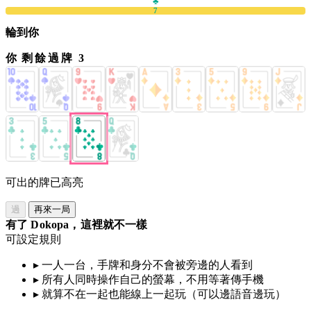
♣
7
輪到你
你
剩餘過牌 3
可出的牌已高亮
過
再來一局
有了 Dokopa，這裡就不一樣
可設定規則
▸
一人一台，手牌和身分不會被旁邊的人看到
▸
所有人同時操作自己的螢幕，不用等著傳手機
▸
就算不在一起也能線上一起玩（可以邊語音邊玩）