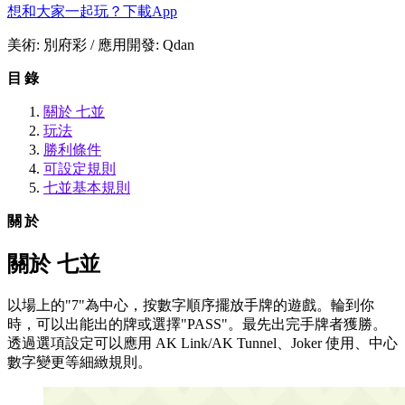
想和大家一起玩？下載App
美術: 別府彩 / 應用開發: Qdan
目錄
關於 七並
玩法
勝利條件
可設定規則
七並基本規則
關於
關於 七並
以場上的"7"為中心，按數字順序擺放手牌的遊戲。輪到你
時，可以出能出的牌或選擇"PASS"。最先出完手牌者獲勝。
透過選項設定可以應用 AK Link/AK Tunnel、Joker 使用、中心
數字變更等細緻規則。