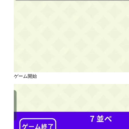
ゲーム開始