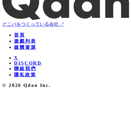
どこパをつくっている会社 ↗
首頁
遊戲列表
媒體資源
X
DISCORD
聯絡我們
隱私政策
© 2026 Qdan Inc.