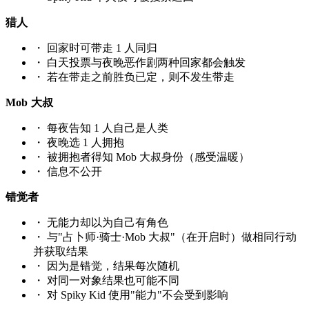
猎人
・
回家时可带走 1 人同归
・
白天投票与夜晚恶作剧两种回家都会触发
・
若在带走之前胜负已定，则不发生带走
Mob 大叔
・
每夜告知 1 人自己是人类
・
夜晚选 1 人拥抱
・
被拥抱者得知 Mob 大叔身份（感受温暖）
・
信息不公开
错觉者
・
无能力却以为自己有角色
・
与"占卜师·骑士·Mob 大叔"（在开启时）做相同行动
并获取结果
・
因为是错觉，结果每次随机
・
对同一对象结果也可能不同
・
对 Spiky Kid 使用"能力"不会受到影响