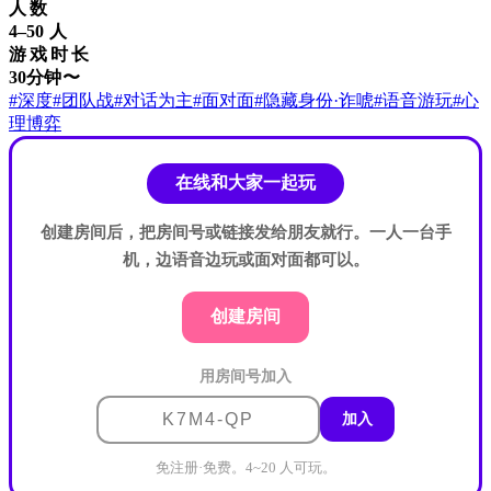
人数
4–50 人
游戏时长
30分钟〜
#深度
#团队战
#对话为主
#面对面
#隐藏身份·诈唬
#语音游玩
#心
理博弈
在线和大家一起玩
创建房间后，把房间号或链接发给朋友就行。一人一台手
机，边语音边玩或面对面都可以。
创建房间
用房间号加入
加入
免注册·免费。4~20 人可玩。