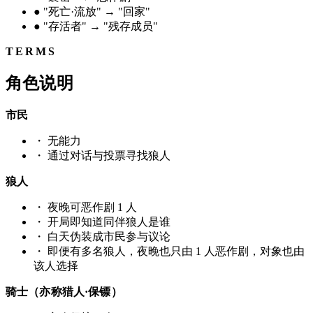
●
"死亡·流放" → "回家"
●
"存活者" → "残存成员"
TERMS
角色说明
市民
・
无能力
・
通过对话与投票寻找狼人
狼人
・
夜晚可恶作剧 1 人
・
开局即知道同伴狼人是谁
・
白天伪装成市民参与议论
・
即便有多名狼人，夜晚也只由 1 人恶作剧，对象也由
该人选择
骑士（亦称猎人·保镖）