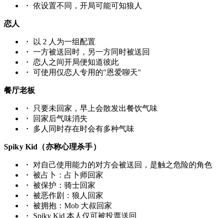
・
依设置不同，开局可能可知狼人
恋人
・
以 2 人为一组配置
・
一方被送回时，另一方同时被送回
・
恋人之间开局便知道彼此
・
可使用仅恋人专用的"恩爱聊天"
餐厅老板
・
只要未回家，早上会散发出餐饮气味
・
回家后气味消失
・
多人同时存在时会有多种气味
Spiky Kid（亦称心理杀手）
・
对自己使用能力的对方会被送回，是触之危险的角色
・
被占卜：占卜师回家
・
被保护：骑士回家
・
被恶作剧：狼人回家
・
被拥抱：Mob 大叔回家
・
Spiky Kid 本人仅可被投票送回