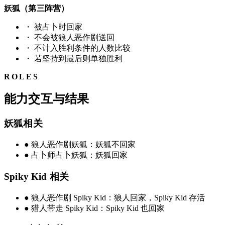
妖狐（第三阵营）
・
被占卜时回家
・
不会被狼人恶作剧送回
・
不计入胜利条件的人数比较
・
若坚持到最后则单独胜利
ROLES
能力交互与结果
妖狐相关
●
狼人恶作剧妖狐：妖狐不回家
●
占卜师占卜妖狐：妖狐回家
Spiky Kid 相关
●
狼人恶作剧 Spiky Kid：狼人回家，Spiky Kid 存活
●
猎人带走 Spiky Kid：Spiky Kid 也回家