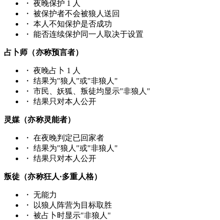
・
夜晚保护 1 人
・
被保护者不会被狼人送回
・
本人不知保护是否成功
・
能否连续保护同一人取决于设置
占卜师（亦称预言者）
・
夜晚占卜 1 人
・
结果为"狼人"或"非狼人"
・
市民、妖狐、叛徒均显示"非狼人"
・
结果只对本人公开
灵媒（亦称灵能者）
・
在夜晚判定已回家者
・
结果为"狼人"或"非狼人"
・
结果只对本人公开
叛徒（亦称狂人·多重人格）
・
无能力
・
以狼人阵营为目标取胜
・
被占卜时显示"非狼人"