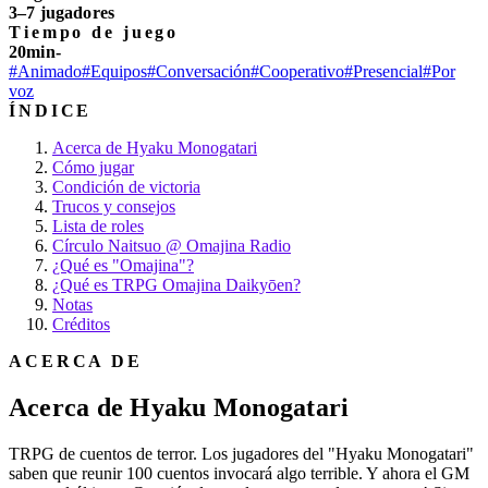
3–7 jugadores
Tiempo de juego
20min-
#Animado
#Equipos
#Conversación
#Cooperativo
#Presencial
#Por
voz
ÍNDICE
Acerca de Hyaku Monogatari
Cómo jugar
Condición de victoria
Trucos y consejos
Lista de roles
Círculo Naitsuo @ Omajina Radio
¿Qué es "Omajina"?
¿Qué es TRPG Omajina Daikyōen?
Notas
Créditos
ACERCA DE
Acerca de Hyaku Monogatari
TRPG de cuentos de terror. Los jugadores del "Hyaku Monogatari"
saben que reunir 100 cuentos invocará algo terrible. Y ahora el GM