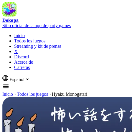
Dokopa
Sitio oficial de la app de party games
Inicio
Todos los juegos
Streaming y kit de prensa
X
Discord
Acerca de
Carreras
Español
Inicio
›
Todos los juegos
›
Hyaku Monogatari