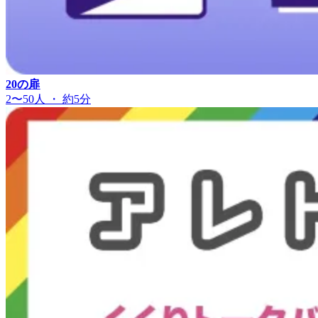
20の扉
2〜50人 ・ 約5分