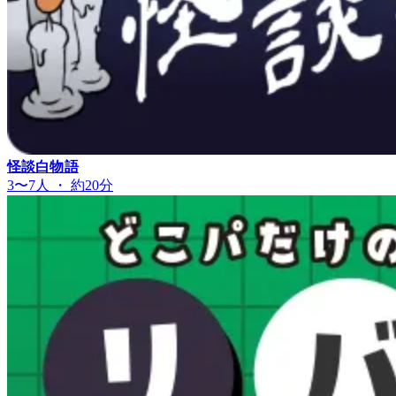
怪談白物語
3〜7人 ・ 約20分