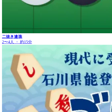
二抜き連珠
2〜4人 ・ 約15分