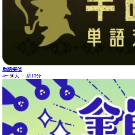
単語探偵
4〜50人 ・ 約10分